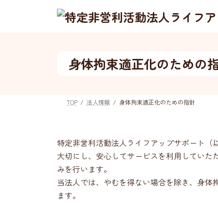
コ
ナ
ン
ビ
テ
ゲ
ン
ー
ツ
シ
身体拘束適正化のための
へ
ョ
ス
ン
キ
に
ッ
移
TOP
法人情報
身体拘束適正化のための指針
プ
動
特定非営利活動法人ライフアップサポート（
大切にし、安心してサービスを利用していた
みを行います。
当法人では、やむを得ない場合を除き、身体
ます。