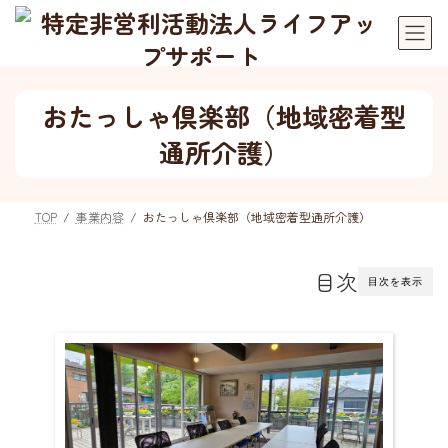
コ
ナ
ン
ビ
テ
ゲ
ン
ー
ツ
シ
おたっしゃ倶楽部（地域密着型
へ
ョ
通所介護）
ス
ン
キ
に
ッ
移
TOP
事業内容
おたっしゃ倶楽部（地域密着型通所介護）
プ
動
目次
目次を表示